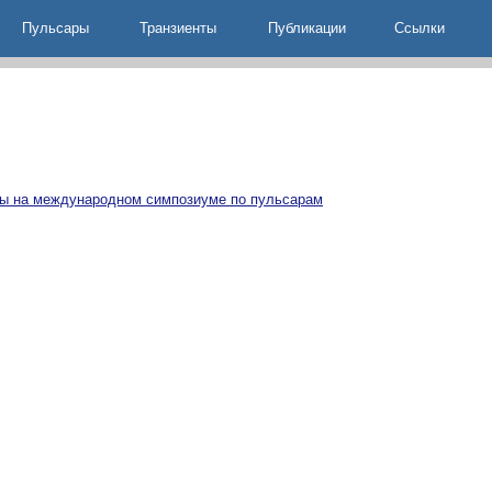
Пульсары
Транзиенты
Публикации
Ccылки
мы на международном симпозиуме по пульсарам