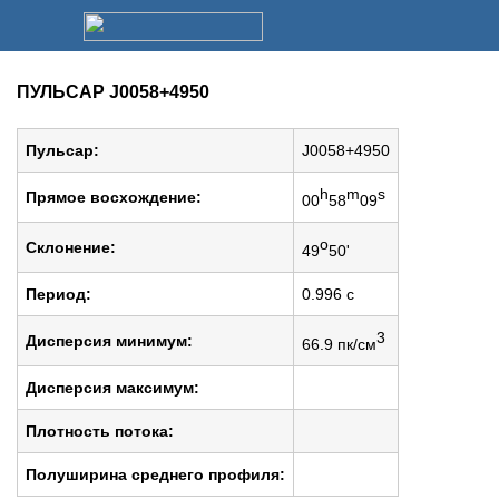
ПУЛЬСАР J0058+4950
Пульсар:
J0058+4950
h
m
s
Прямое восхождение:
00
58
09
o
Cклонение:
49
50'
Период:
0.996 c
3
Дисперсия минимум:
66.9 пк/см
Дисперсия максимум:
Плотность потока:
Полуширина среднего профиля: