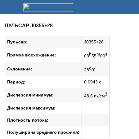
ПУЛЬСАР J0355+28
Пульсар:
J0355+28
h
m
s
Прямое восхождение:
03
55
00
o
Cклонение:
28
0'
Период:
0.0943 c
3
Дисперсия минимум:
48.6 пк/см
Дисперсия максимум:
Плотность потока:
Полуширина среднего профиля: