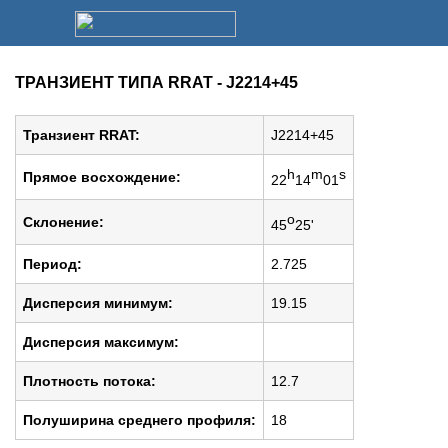
ТРАНЗИЕНТ ТИПА RRAT - J2214+45
Транзиент RRAT:
J2214+45
h
m
s
Прямое восхождение:
22
14
01
o
Cклонение:
45
25'
Период:
2.725
Дисперсия минимум:
19.15
Дисперсия максимум:
Плотность потока:
12.7
Полуширина среднего профиля:
18