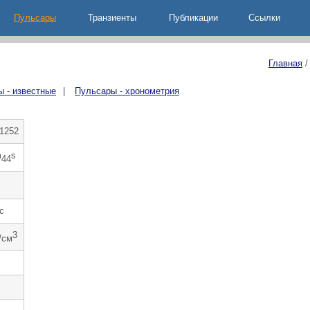
Пульсары
Транзиенты
Публикации
Ccылки
Главная
 - известные
|
Пульсары - хронометрия
1252
m
s
44
c
3
/см