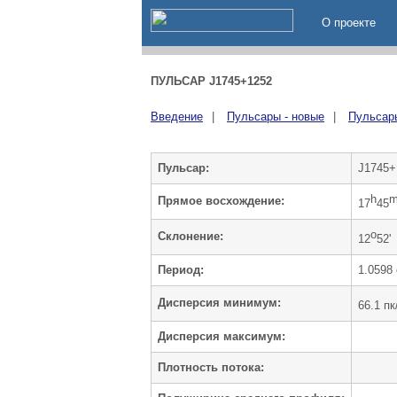
О проекте
ПУЛЬСАР J1745+1252
Введение
|
Пульсары - новые
|
Пульсары
Пульсар:
J1745+
h
Прямое восхождение:
17
45
o
Cклонение:
12
52'
Период:
1.0598 
Дисперсия минимум:
66.1 пк
Дисперсия максимум:
Плотность потока: