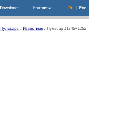
Downloads
Контакты
Ru
|
Eng
/
Пульсары
/
Известные
/
Пульсар J1745+1252