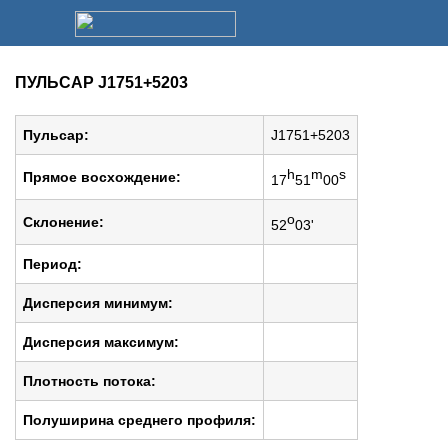
ПУЛЬСАР J1751+5203
Пульсар:
J1751+5203
h
m
s
Прямое восхождение:
17
51
00
o
Cклонение:
52
03'
Период:
Дисперсия минимум:
Дисперсия максимум:
Плотность потока:
Полуширина среднего профиля: