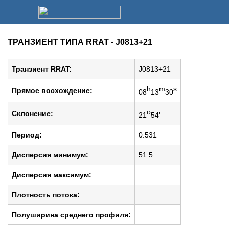
ТРАНЗИЕНТ ТИПА RRAT - J0813+21
Транзиент RRAT:
J0813+21
h
m
s
Прямое восхождение:
08
13
30
o
Cклонение:
21
54'
Период:
0.531
Дисперсия минимум:
51.5
Дисперсия максимум:
Плотность потока:
Полуширина среднего профиля: