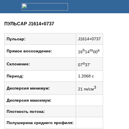
ПУЛЬСАР J1614+0737
Пульсар:
J1614+0737
h
m
s
Прямое восхождение:
16
14
00
o
Cклонение:
07
37'
Период:
1.2068 c
3
Дисперсия минимум:
21 пк/см
Дисперсия максимум:
Плотность потока:
Полуширина среднего профиля: