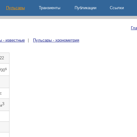
Пульсары
Транзиенты
Публикации
Ccылки
Гл
 - известные
|
Пульсары - хронометрия
22
m
s
00
c
3
см