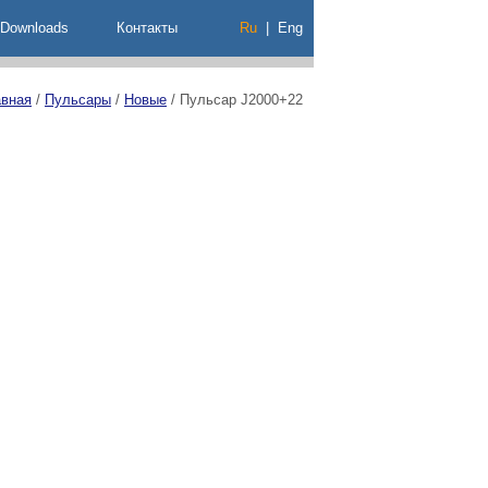
Downloads
Контакты
Ru
|
Eng
авная
/
Пульсары
/
Новые
/
Пульсар J2000+22