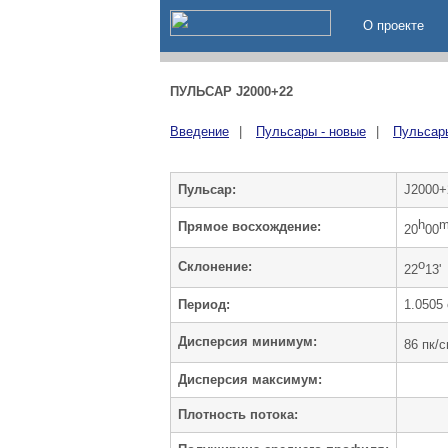
О проекте
ПУЛЬСАР J2000+22
Введение
|
Пульсары - новые
|
Пульсары
Пульсар:
J2000+
h
Прямое восхождение:
20
00
o
Cклонение:
22
13'
Период:
1.0505 
Дисперсия минимум:
86 пк/
Дисперсия максимум:
Плотность потока: