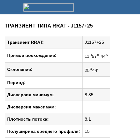
ТРАНЗИЕНТ ТИПА RRAT - J1157+25
Транзиент RRAT:
J1157+25
h
m
s
Прямое восхождение:
11
57
44
o
Cклонение:
25
44'
Период:
Дисперсия минимум:
8.85
Дисперсия максимум:
Плотность потока:
8.1
Полуширина среднего профиля:
15