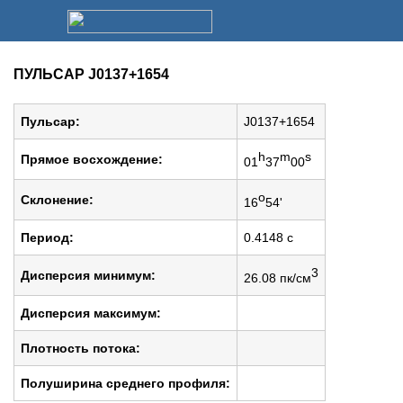
ПУЛЬСАР J0137+1654
Пульсар:
J0137+1654
h
m
s
Прямое восхождение:
01
37
00
o
Cклонение:
16
54'
Период:
0.4148 c
3
Дисперсия минимум:
26.08 пк/см
Дисперсия максимум:
Плотность потока:
Полуширина среднего профиля: