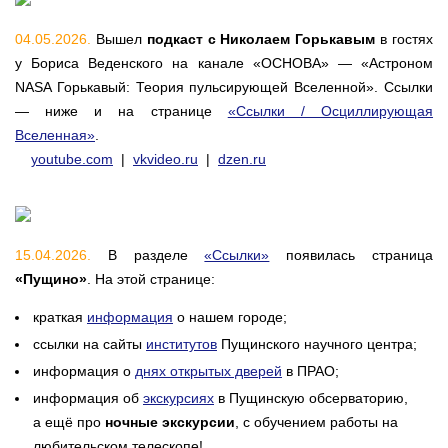
04.05.2026.
Вышел
подкаст с Николаем Горькавым
в гостях
у Бориса Веденского на канале «ОСНОВА» — «Астроном
NASA Горькавый: Теория пульсирующей Вселенной». Ссылки
— ниже и на странице
«Ссылки / Осциллирующая
Вселенная»
.
youtube.com
|
vkvideo.ru
|
dzen.ru
15.04.2026.
В разделе
«Ссылки»
появилась страница
«Пущино»
. На этой странице:
краткая
информация
о нашем городе;
ссылки на сайты
институтов
Пущинского научного центра;
информация о
днях открытых дверей
в ПРАО;
информация об
экскурсиях
в Пущинскую обсерваторию,
а ещё про
ночные экскурсии
, с обучением работы на
любительском телескопе!