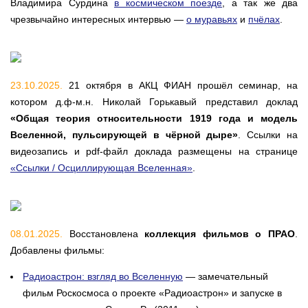
Владимира Сурдина
в космическом поезде
, а так же два
чрезвычайно интересных интервью —
о муравьях
и
пчёлах
.
23.10.2025.
21 октября в АКЦ ФИАН прошёл семинар, на
котором д.ф-м.н. Николай Горькавый представил доклад
«Общая теория относительности 1919 года и модель
Вселенной, пульсирующей в чёрной дыре»
. Ссылки на
видеозапись и pdf-файл доклада размещены на странице
«Ссылки / Осциллирующая Вселенная»
.
08.01.2025.
Восстановлена
коллекция фильмов о ПРАО
.
Добавлены фильмы:
Радиоастрон: взгляд во Вселенную
— замечательный
фильм Роскосмоса о проекте «Радиоастрон» и запуске в