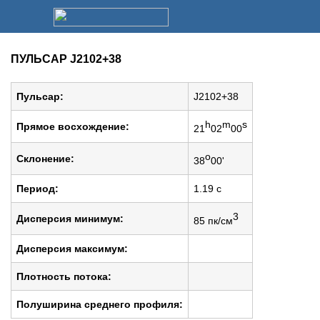
ПУЛЬСАР J2102+38
Пульсар:
J2102+38
h
m
s
Прямое восхождение:
21
02
00
o
Cклонение:
38
00'
Период:
1.19 c
3
Дисперсия минимум:
85 пк/см
Дисперсия максимум:
Плотность потока:
Полуширина среднего профиля: