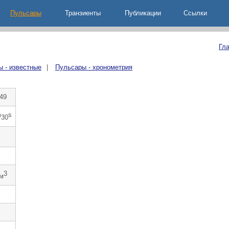
Пульсары
Транзиенты
Публикации
Ccылки
Гл
 - известные
|
Пульсары - хронометрия
49
m
s
30
3
см