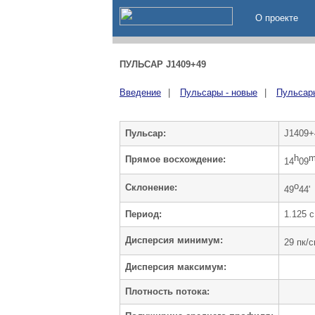
О проекте
ПУЛЬСАР J1409+49
Введение
|
Пульсары - новые
|
Пульсары
Пульсар:
J1409+
h
Прямое восхождение:
14
09
o
Cклонение:
49
44'
Период:
1.125 c
Дисперсия минимум:
29 пк/
Дисперсия максимум:
Плотность потока: