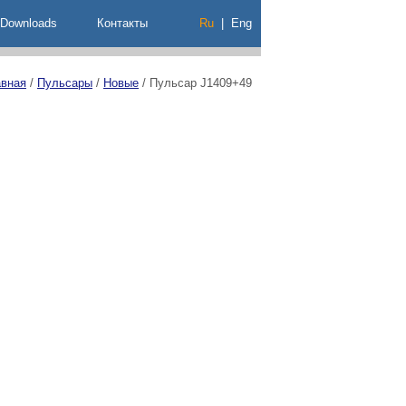
Downloads
Контакты
Ru
|
Eng
авная
/
Пульсары
/
Новые
/
Пульсар J1409+49