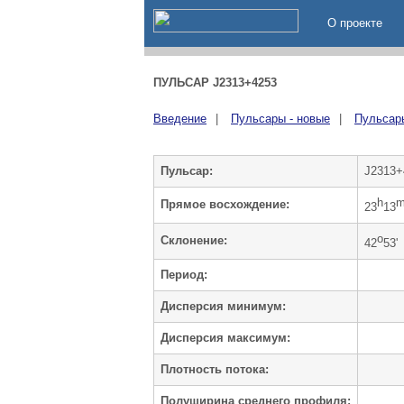
О проекте
ПУЛЬСАР J2313+4253
Введение
|
Пульсары - новые
|
Пульсары
Пульсар:
J2313+
h
Прямое восхождение:
23
13
o
Cклонение:
42
53'
Период:
Дисперсия минимум:
Дисперсия максимум:
Плотность потока:
Полуширина среднего профиля: