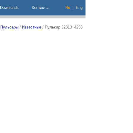
Downloads
Контакты
Ru
|
Eng
/
Пульсары
/
Известные
/
Пульсар J2313+4253