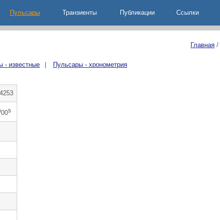
Пульсары
Транзиенты
Публикации
Ccылки
Главная
 - известные
|
Пульсары - хронометрия
4253
m
s
00