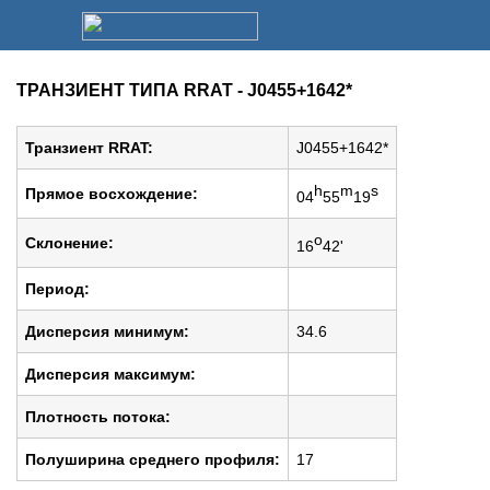
ТРАНЗИЕНТ ТИПА RRAT - J0455+1642*
Транзиент RRAT:
J0455+1642*
h
m
s
Прямое восхождение:
04
55
19
o
Cклонение:
16
42'
Период:
Дисперсия минимум:
34.6
Дисперсия максимум:
Плотность потока:
Полуширина среднего профиля:
17