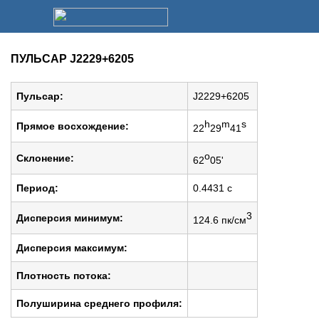
ПУЛЬСАР J2229+6205
Пульсар:
J2229+6205
h
m
s
Прямое восхождение:
22
29
41
o
Cклонение:
62
05'
Период:
0.4431 c
3
Дисперсия минимум:
124.6 пк/см
Дисперсия максимум:
Плотность потока:
Полуширина среднего профиля: