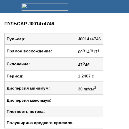
ПУЛЬСАР J0014+4746
Пульсар:
J0014+4746
h
m
s
Прямое восхождение:
00
14
17
o
Cклонение:
47
46'
Период:
1.2407 c
3
Дисперсия минимум:
30 пк/см
Дисперсия максимум:
Плотность потока:
Полуширина среднего профиля: