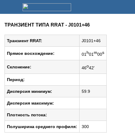
ТРАНЗИЕНТ ТИПА RRAT - J0101+46
Транзиент RRAT:
J0101+46
h
m
s
Прямое восхождение:
01
01
00
o
Cклонение:
46
42'
Период:
Дисперсия минимум:
59.9
Дисперсия максимум:
Плотность потока:
Полуширина среднего профиля:
300