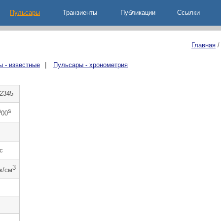
Пульсары
Транзиенты
Публикации
Ccылки
Главная
 - известные
|
Пульсары - хронометрия
2345
m
s
00
c
3
к/см