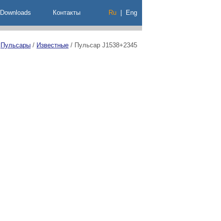
Downloads
Контакты
Ru
|
Eng
/
Пульсары
/
Известные
/
Пульсар J1538+2345