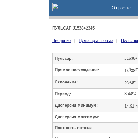
О проекте
ПУЛЬСАР J1538+2345
Введение
|
Пульсары - новые
|
Пульсары
Пульсар:
J1538+
h
Прямое восхождение:
15
38
o
Cклонение:
23
45'
Период:
3.4494 
Дисперсия минимум:
14.91 п
Дисперсия максимум:
Плотность потока: