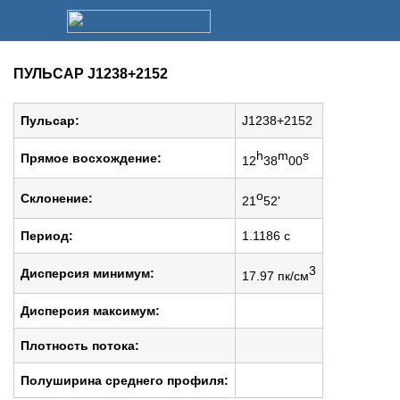
ПУЛЬСАР J1238+2152
Пульсар:
J1238+2152
h
m
s
Прямое восхождение:
12
38
00
o
Cклонение:
21
52'
Период:
1.1186 c
3
Дисперсия минимум:
17.97 пк/см
Дисперсия максимум:
Плотность потока:
Полуширина среднего профиля: