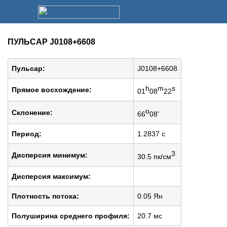
ПУЛЬСАР J0108+6608
Пульсар:
J0108+6608
h
m
s
Прямое восхождение:
01
08
22
o
Cклонение:
66
08'
Период:
1.2837 c
3
Дисперсия минимум:
30.5 пк/см
Дисперсия максимум:
Плотность потока:
0.05 Ян
Полуширина среднего профиля:
20.7 мс