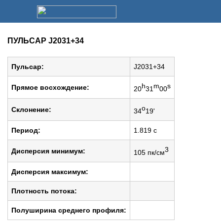
ПУЛЬСАР J2031+34
Пульсар:
J2031+34
h
m
s
Прямое восхождение:
20
31
00
o
Cклонение:
34
19'
Период:
1.819 c
3
Дисперсия минимум:
105 пк/см
Дисперсия максимум:
Плотность потока:
Полуширина среднего профиля: