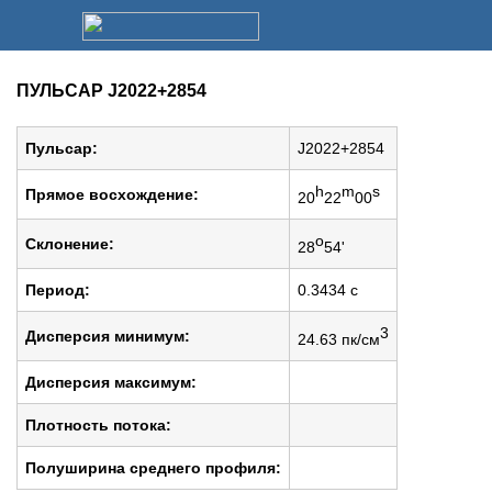
ПУЛЬСАР J2022+2854
Пульсар:
J2022+2854
h
m
s
Прямое восхождение:
20
22
00
o
Cклонение:
28
54'
Период:
0.3434 c
3
Дисперсия минимум:
24.63 пк/см
Дисперсия максимум:
Плотность потока:
Полуширина среднего профиля: