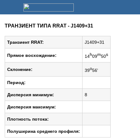
ТРАНЗИЕНТ ТИПА RRAT - J1409+31
Транзиент RRAT:
J1409+31
h
m
s
Прямое восхождение:
14
09
50
o
Cклонение:
39
56'
Период:
Дисперсия минимум:
8
Дисперсия максимум:
Плотность потока:
Полуширина среднего профиля: