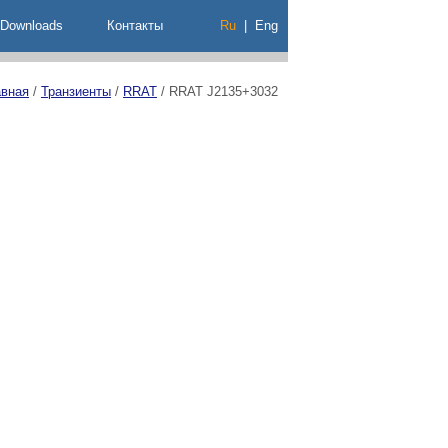
Downloads
Контакты
Ru
|
Eng
авная
/
Транзиенты
/
RRAT
/
RRAT J2135+3032