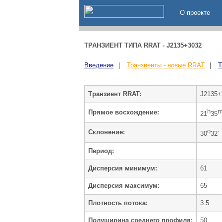
О проекте
ТРАНЗИЕНТ ТИПА RRAT - J2135+3032
Введение
|
Транзиенты - новые RRAT
|
Т
Транзиент RRAT:
J2135+
h
Прямое восхождение:
21
35
o
Cклонение:
30
32'
Период:
Дисперсия минимум:
61
Дисперсия максимум:
65
Плотность потока:
3.5
Полуширина среднего профиля:
50