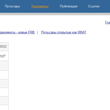
Пульсары
Транзиенты
Публикации
Ccылки
Гл
ранзиенты - новые FRB
|
Пульсары открытые как RRAT
3032
m
s
00