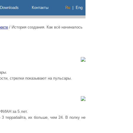
Downloads
Контакты
Ru
|
Eng
екте
/
История создания. Как всё начиналось
ары.
ости, стрелки показывают на пульсары.
ФИАН за 5 лет.
 3 террабайта, их больше, чем 24. В полку не