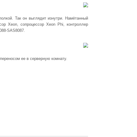
полкой. Так он выглядит изнутри. Намётанный
сор Xeon, сопроцессор Xeon Phi, контроллер
088-SAS8087.
переносом ее в серверную комнату.