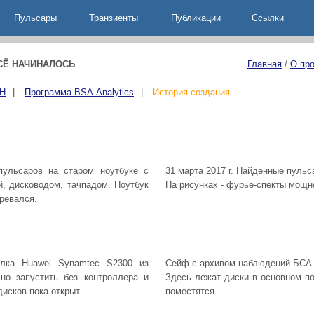
Пульсары
Транзиенты
Публикации
Ccылки
ВСЁ НАЧИНАЛОСЬ
Главная
/
О про
АН
|
Программа BSA-Analytics
|
История создания
пульсаров на старом ноутбуке с
31 марта 2017 г. Найденные пульс
, дисководом, тачпадом. Ноутбук
На рисунках - фурье-спекты мощн
гревался.
олка Huawei Synamtec S2300 из
Сейф с архивом наблюдений БСА 
 но запустить без контроллера и
Здесь лежат диски в основном по
исков пока открыт.
поместятся.