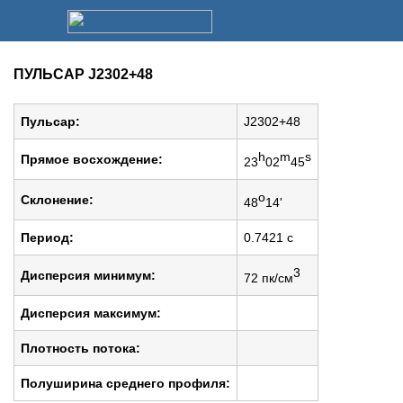
ПУЛЬСАР J2302+48
Пульсар:
J2302+48
h
m
s
Прямое восхождение:
23
02
45
o
Cклонение:
48
14'
Период:
0.7421 c
3
Дисперсия минимум:
72 пк/см
Дисперсия максимум:
Плотность потока:
Полуширина среднего профиля: