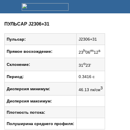
ПУЛЬСАР J2306+31
Пульсар:
J2306+31
h
m
s
Прямое восхождение:
23
06
12
o
Cклонение:
31
23'
Период:
0.3416 c
3
Дисперсия минимум:
46.13 пк/см
Дисперсия максимум:
Плотность потока:
Полуширина среднего профиля: