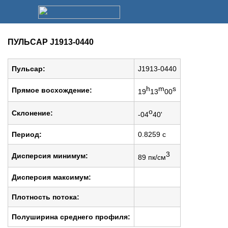
ПУЛЬСАР J1913-0440
Пульсар:
J1913-0440
h
m
s
Прямое восхождение:
19
13
00
o
Cклонение:
-04
40'
Период:
0.8259 c
3
Дисперсия минимум:
89 пк/см
Дисперсия максимум:
Плотность потока:
Полуширина среднего профиля: