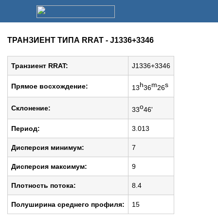
ТРАНЗИЕНТ ТИПА RRAT - J1336+3346
Транзиент RRAT:
J1336+3346
h
m
s
Прямое восхождение:
13
36
26
o
Cклонение:
33
46'
Период:
3.013
Дисперсия минимум:
7
Дисперсия максимум:
9
Плотность потока:
8.4
Полуширина среднего профиля:
15