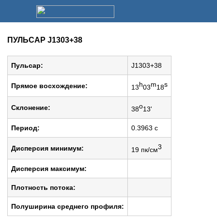
ПУЛЬСАР J1303+38
Пульсар:
J1303+38
h
m
s
Прямое восхождение:
13
03
18
o
Cклонение:
38
13'
Период:
0.3963 c
3
Дисперсия минимум:
19 пк/см
Дисперсия максимум:
Плотность потока:
Полуширина среднего профиля: