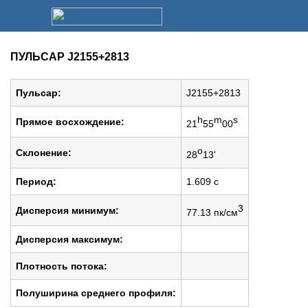
ПУЛЬСАР J2155+2813
Пульсар:
J2155+2813
h
m
s
Прямое восхождение:
21
55
00
o
Cклонение:
28
13'
Период:
1.609 c
3
Дисперсия минимум:
77.13 пк/см
Дисперсия максимум:
Плотность потока:
Полуширина среднего профиля: