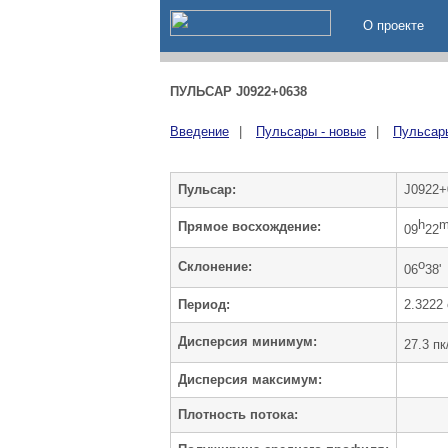
О проекте
ПУЛЬСАР J0922+0638
Введение
|
Пульсары - новые
|
Пульсары
Пульсар:
J0922+
h
Прямое восхождение:
09
22
o
Cклонение:
06
38'
Период:
2.3222 
Дисперсия минимум:
27.3 пк
Дисперсия максимум:
Плотность потока: