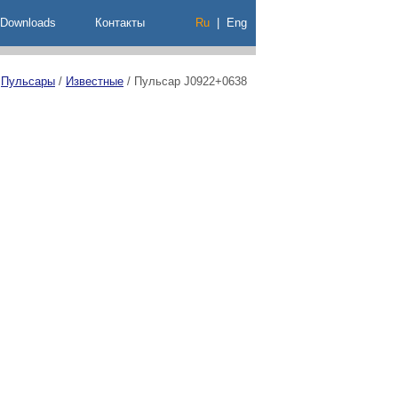
Downloads
Контакты
Ru
|
Eng
/
Пульсары
/
Известные
/
Пульсар J0922+0638