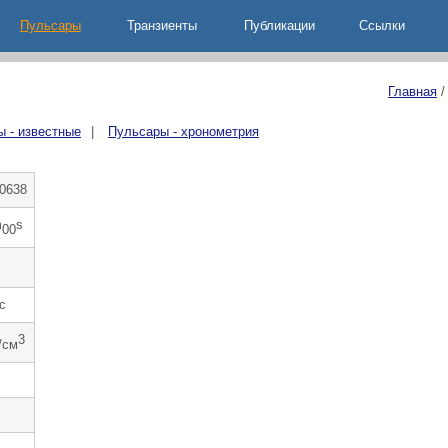
Пульсары
Транзиенты
Публикации
Ccылки
Главная
 - известные
|
Пульсары - хронометрия
0638
m
s
00
c
3
/см