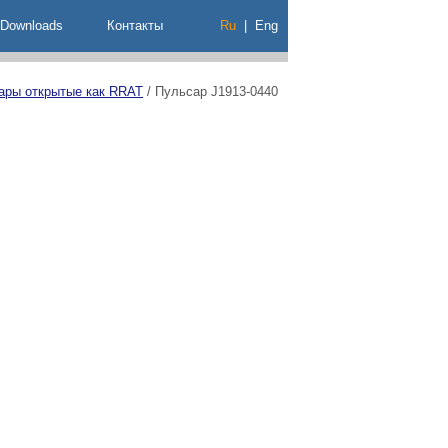
Downloads
Контакты
Ru
|
Eng
ары открытые как RRAT
/
Пульсар J1913-0440