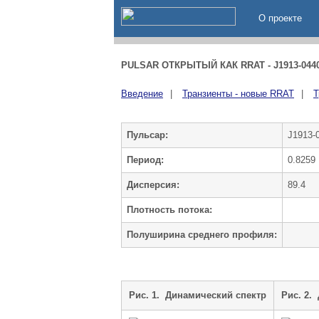
О проекте
PULSAR ОТКРЫТЫЙ КАК RRAT - J1913-044
Введение
|
Транзиенты - новые RRAT
|
Т
Пульсар:
J1913-
Период:
0.8259
Дисперсия:
89.4
Плотность потока:
Полуширина среднего профиля:
Рис. 1. Динамический спектр
Рис. 2.