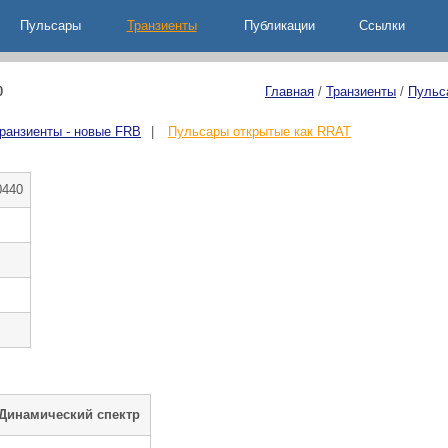
Пульсары
Транзиенты
Публикации
Ccылки
0
Главная
/
Транзиенты
/
Пульс
ранзиенты - новые FRB
|
Пульсары открытые как RRAT
0440
 Динамический спектр