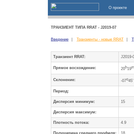
О проекте
ТРАНЗИЕНТ ТИПА RRAT - J2019-07
Введение
|
Транзиенты - новые RRAT
|
Т
Транзиент RRAT:
J2019-
h
Прямое восхождение:
20
19
o
Cклонение:
-07
45'
Период:
Дисперсия минимум:
15
Дисперсия максимум:
Плотность потока:
4.9
Полуширина среднего профиля:
18