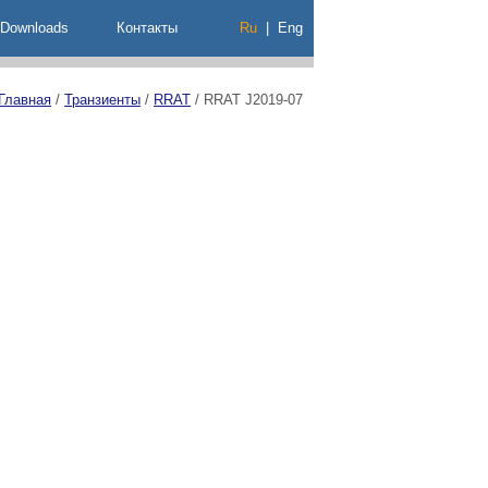
Downloads
Контакты
Ru
|
Eng
Главная
/
Транзиенты
/
RRAT
/
RRAT J2019-07