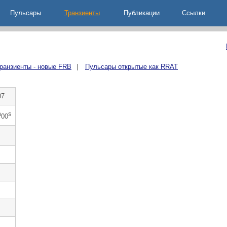
Пульсары
Транзиенты
Публикации
Ccылки
ранзиенты - новые FRB
|
Пульсары открытые как RRAT
07
m
s
00