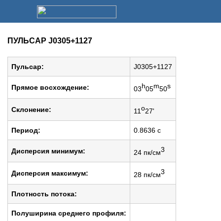
ПУЛЬСАР J0305+1127
Пульсар:
J0305+1127
h
m
s
Прямое восхождение:
03
05
50
o
Cклонение:
11
27'
Период:
0.8636 c
3
Дисперсия минимум:
24 пк/см
3
Дисперсия максимум:
28 пк/см
Плотность потока:
Полуширина среднего профиля: