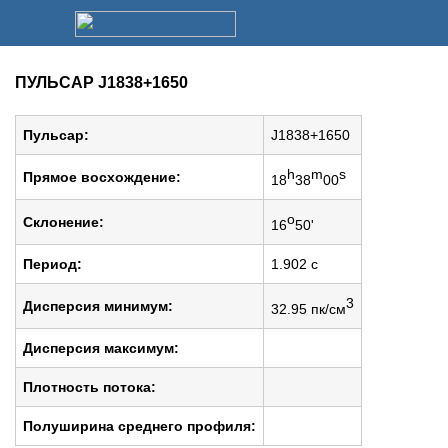
ПУЛЬСАР J1838+1650
Пульсар:
J1838+1650
h
m
s
Прямое восхождение:
18
38
00
o
Cклонение:
16
50'
Период:
1.902 c
3
Дисперсия минимум:
32.95 пк/см
Дисперсия максимум:
Плотность потока:
Полуширина среднего профиля: