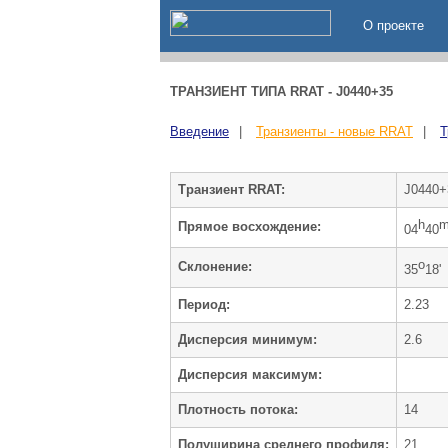
О проекте
ТРАНЗИЕНТ ТИПА RRAT - J0440+35
Введение
|
Транзиенты - новые RRAT
|
Т
Транзиент RRAT:
J0440+
h
Прямое восхождение:
04
40
o
Cклонение:
35
18'
Период:
2.23
Дисперсия минимум:
2.6
Дисперсия максимум:
Плотность потока:
14
Полуширина среднего профиля:
21