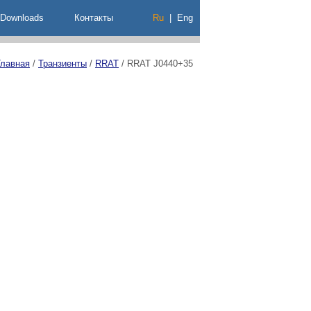
Downloads
Контакты
Ru
|
Eng
Главная
/
Транзиенты
/
RRAT
/
RRAT J0440+35