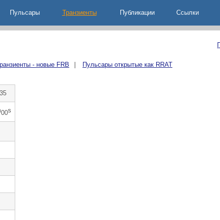
Пульсары
Транзиенты
Публикации
Ccылки
ранзиенты - новые FRB
|
Пульсары открытые как RRAT
35
m
s
00