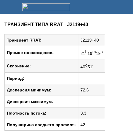
ТРАНЗИЕНТ ТИПА RRAT - J2119+40
Транзиент RRAT:
J2119+40
h
m
s
Прямое восхождение:
21
19
19
o
Cклонение:
40
51'
Период:
Дисперсия минимум:
72.6
Дисперсия максимум:
Плотность потока:
3.3
Полуширина среднего профиля:
42