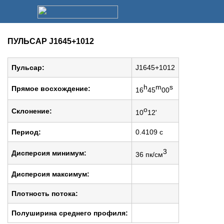
ПУЛЬСАР J1645+1012
Пульсар:
J1645+1012
h
m
s
Прямое восхождение:
16
45
00
o
Cклонение:
10
12'
Период:
0.4109 c
3
Дисперсия минимум:
36 пк/см
Дисперсия максимум:
Плотность потока:
Полуширина среднего профиля: