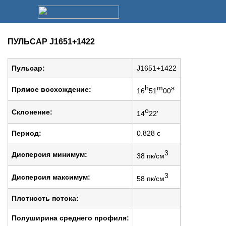
ПУЛЬСАР J1651+1422
Пульсар:
J1651+1422
h
m
s
Прямое восхождение:
16
51
00
o
Cклонение:
14
22'
Период:
0.828 c
3
Дисперсия минимум:
38 пк/см
3
Дисперсия максимум:
58 пк/см
Плотность потока:
Полуширина среднего профиля: