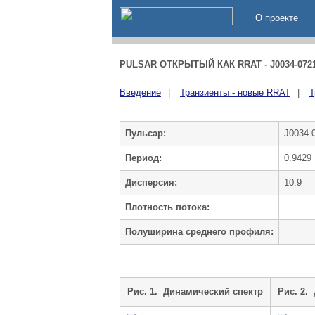
О проекте
PULSAR ОТКРЫТЫЙ КАК RRAT - J0034-072
Введение
|
Транзиенты - новые RRAT
|
Т
Пульсар:
J0034-
Период:
0.9429
Дисперсия:
10.9
Плотность потока:
Полуширина среднего профиля:
Рис. 1. Динамический спектр
Рис. 2.