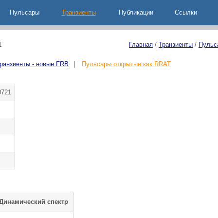
Пульсары
Транзиенты
Публикации
Ccылки
1
Главная
/
Транзиенты
/
Пульс
ранзиенты - новые FRB
|
Пульсары открытые как RRAT
0721
 Динамический спектр