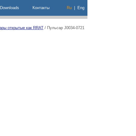
Downloads
Контакты
Ru
|
Eng
ары открытые как RRAT
/
Пульсар J0034-0721