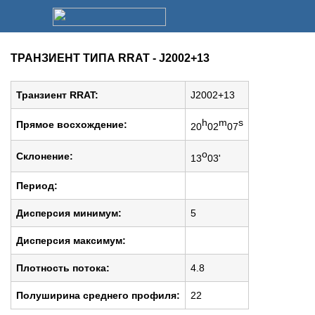
ТРАНЗИЕНТ ТИПА RRAT - J2002+13
Транзиент RRAT:
J2002+13
h
m
s
Прямое восхождение:
20
02
07
o
Cклонение:
13
03'
Период:
Дисперсия минимум:
5
Дисперсия максимум:
Плотность потока:
4.8
Полуширина среднего профиля:
22