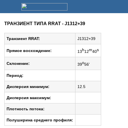
ТРАНЗИЕНТ ТИПА RRAT - J1312+39
Транзиент RRAT:
J1312+39
h
m
s
Прямое восхождение:
13
12
40
o
Cклонение:
39
56'
Период:
Дисперсия минимум:
12.5
Дисперсия максимум:
Плотность потока:
Полуширина среднего профиля: