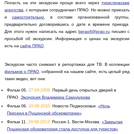
Попасть на эти экскурсии проще всего через
туристические
агентства
, c которыми сотрудничает ПРАО. Но можно приехать
и
самостоятельно
, в составе организованной группы,
предварительно договорившись о дате и времени приезда.
Для этого нужно написать на адрес
bprao4@prao.ru
письмо с
просьбой об экскурсии. Информация о ценах на экскурсии
есть на
сайте ПРАО
.
Экскурсии часто снимают в репортажах для ТВ. В коллекции
фильмов о ПРАО
, собранной на нашем сайте, есть целый ряд
таких видео, вот они:
Фильм 05.
27.09.2009.
Первый день открытых дверей в
ПРАО.
Экскурсия Владимира Самодурова
Фильм 06.
20.08.2010.
Новости Подмосковья.
«Ночь
Персеид в Пущинской обсерватории»
Фильм 11.
29.08.2013.
Россия-1. Вести-Москва.
«Закрытая
Пущинская обсерватория стала доступна для туристов»