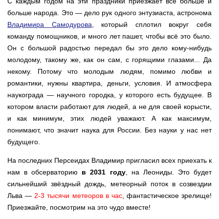
С каждым годом на эти праздники приезжает всё больше и
больше народа. Это — дело рук одного энтузиаста, астронома
Владимира Самодурова
, который сплотил вокруг себя
команду помощников, и много лет пашет, чтобы всё это было.
Он с большой радостью передал бы это дело кому-нибудь
молодому, такому же, как он сам, с горящими глазами... Да
некому. Потому что молодым людям, помимо любви и
романтики, нужны квартира, деньги, условия. И атмосфера
наукограда — научного городка, у которого есть будущее. В
котором власти работают для людей, а не для своей корысти,
и как минимум, этих людей уважают. А как максимум,
понимают, что значит наука для России. Без науки у нас нет
будущего.
На последних Персеидах Владимир пригласил всех приехать к
нам в обсерваторию
в 2031 году
, на Леониды. Это будет
сильнейший звёздный дождь, метеорный поток в созвездии
Льва —
2-3 тысячи метеоров в час
, фантастическое зрелище!
Приезжайте, посмотрим на это чудо вместе!