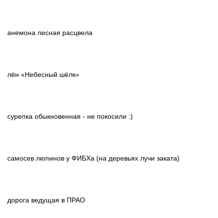
анемона лесная расцвела
лён «Небесный шёлк»
сурепка обыкновенная - не покосили :)
самосев люпинов у ФИБХа (на деревьях лучи заката)
дорога ведущая в ПРАО