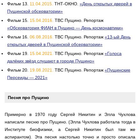
Фильм 13.
11.04.2015.
ТНТ-ОКНО.
«День открытых дверей в
Пущинской обсерватории»
Фильм 15.
15.04.2016.
ТВС Пущино. Репортаж
«Обсерватория ФИАН в Пущино — День космонавтики»
Фильм 16.
06.08.2016.
ТВС Пущино. Репортаж
«13-ый День
открытых дверей в Пущинской обсерватории»
Фильм 19.
15.04.2021.
ТВС Пущино. Репортаж
«Голоса
далёких звёзд слушают в городе Пущино»
Фильм 20.
19.08.2021.
ТВС Пущино. Репортаж
«Пущинские
Персеиды — 2021»
Песня про Пущино
Примерно в 1970 году Сергей Никитин и Элла Чухлова
написали песню про Пущино. (Элла Чухлова работала тогда в
Институте биофизики, а Сергей Никитин был там же
аспирантом). Эта песня настолько точно и просто описала