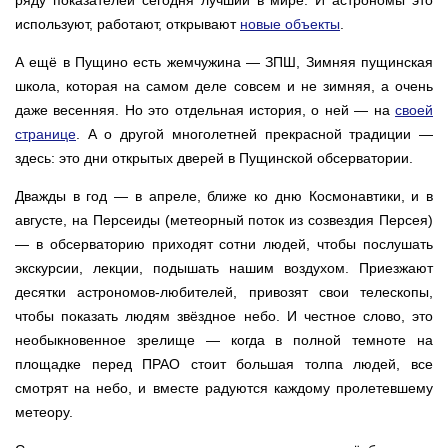
ряду показателей cегодня лучший в мире. И астрономы это
используют, работают, открывают
новые объекты
.
А ещё в Пущино есть жемчужина — ЗПШ, Зимняя пущинская
школа, которая на самом деле совсем и не зимняя, а очень
даже весенняя. Но это отдельная история, о ней — на
своей
странице
. А о другой многолетней прекрасной традиции —
здесь: это дни открытых дверей в Пущинской обсерватории.
Дважды в год — в апреле, ближе ко дню Космонавтики, и в
августе, на Персеиды (метеорный поток из созвездия Персея)
— в обсерваторию приходят сотни людей, чтобы послушать
экскурсии, лекции, подышать нашим воздухом. Приезжают
десятки астрономов-любителей, привозят свои телескопы,
чтобы показать людям звёздное небо. И честное слово, это
необыкновенное зрелище — когда в полной темноте на
площадке перед ПРАО стоит большая толпа людей, все
смотрят на небо, и вместе радуются каждому пролетевшему
метеору.